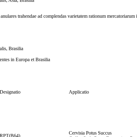
is, Asia, Brasilia
 anulares trahendae ad complendas varietatem rationum mercatoriarum in
lis, Brasilia
ntes in Europa et Brasilia
Designatio
Applicatio
Cervisia Potus Succus
RPT(B64)