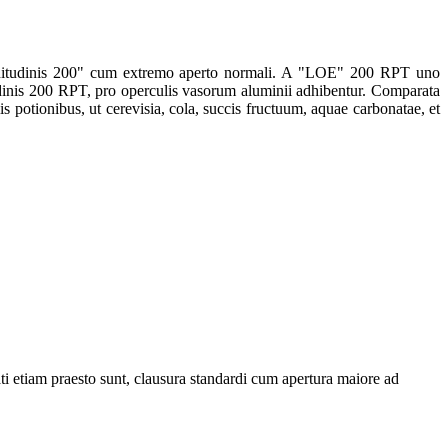
gnitudinis 200" cum extremo aperto normali. A "LOE" 200 RPT uno
nis 200 RPT, pro operculis vasorum aluminii adhibentur. Comparata
iis potionibus, ut cerevisia, cola, succis fructuum, aquae carbonatae, et
i etiam praesto sunt, clausura standardi cum apertura maiore ad