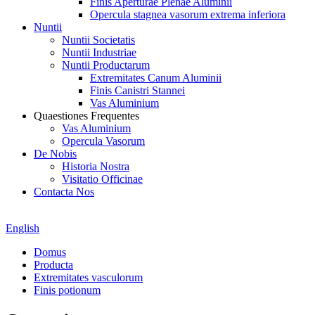
Finis Aperturae Plenae Aluminii
Opercula stagnea vasorum extrema inferiora
Nuntii
Nuntii Societatis
Nuntii Industriae
Nuntii Productarum
Extremitates Canum Aluminii
Finis Canistri Stannei
Vas Aluminium
Quaestiones Frequentes
Vas Aluminium
Opercula Vasorum
De Nobis
Historia Nostra
Visitatio Officinae
Contacta Nos
English
Domus
Producta
Extremitates vasculorum
Finis potionum