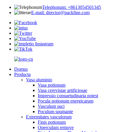
Telephonum: +8613054501345
E-mail: director@packfine.com
Domus
Producta
Vasa aluminio
Vasa potionum
Vasa cerevisiae artificiosae
Impressio consuetudinaria potest
Pocula potionum energicarum
Vasculum suci
Poculum spumante
Extremitates vasculorum
Finis potionum
Operculum remove