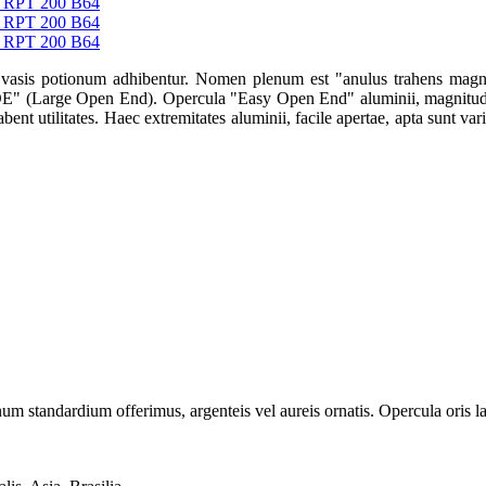
n vasis potionum adhibentur. Nomen plenum est "anulus trahens ma
OE" (Large Open End). Opercula "Easy Open End" aluminii, magnitudi
abent utilitates. Haec extremitates aluminii, facile apertae, apta sunt var
 standardium offerimus, argenteis vel aureis ornatis. Opercula oris lat