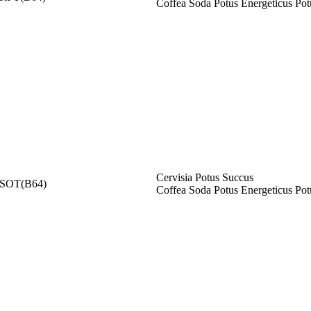
Coffea Soda Potus Energeticus Pot
Cervisia Potus Succus
SOT(B64)
Coffea Soda Potus Energeticus Pot