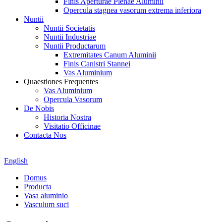
Finis Aperturae Plenae Aluminii
Opercula stagnea vasorum extrema inferiora
Nuntii
Nuntii Societatis
Nuntii Industriae
Nuntii Productarum
Extremitates Canum Aluminii
Finis Canistri Stannei
Vas Aluminium
Quaestiones Frequentes
Vas Aluminium
Opercula Vasorum
De Nobis
Historia Nostra
Visitatio Officinae
Contacta Nos
English
Domus
Producta
Vasa aluminio
Vasculum suci