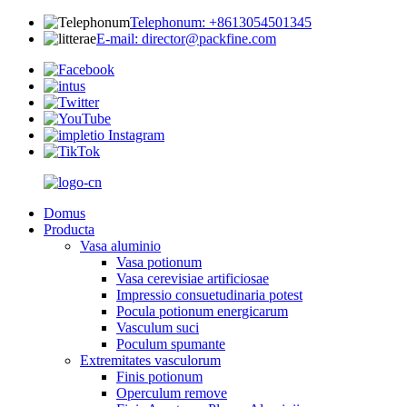
Telephonum: +8613054501345
E-mail: director@packfine.com
Domus
Producta
Vasa aluminio
Vasa potionum
Vasa cerevisiae artificiosae
Impressio consuetudinaria potest
Pocula potionum energicarum
Vasculum suci
Poculum spumante
Extremitates vasculorum
Finis potionum
Operculum remove