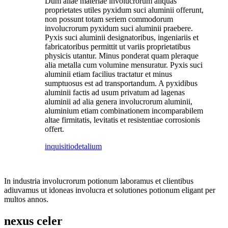
Dum aliae materiae involucrorum aliquas
proprietates utiles pyxidum suci aluminii offerunt,
non possunt totam seriem commodorum
involucrorum pyxidum suci aluminii praebere.
Pyxis suci aluminii designatoribus, ingeniariis et
fabricatoribus permittit ut variis proprietatibus
physicis utantur. Minus ponderat quam pleraque
alia metalla cum volumine mensuratur. Pyxis suci
aluminii etiam facilius tractatur et minus
sumptuosus est ad transportandum. A pyxidibus
aluminii factis ad usum privatum ad lagenas
aluminii ad alia genera involucrorum aluminii,
aluminium etiam combinationem incomparabilem
altae firmitatis, levitatis et resistentiae corrosionis
offert.
inquisitio
detalium
In industria involucrorum potionum laboramus et clientibus
adiuvamus ut idoneas involucra et solutiones potionum eligant per
multos annos.
nexus celer