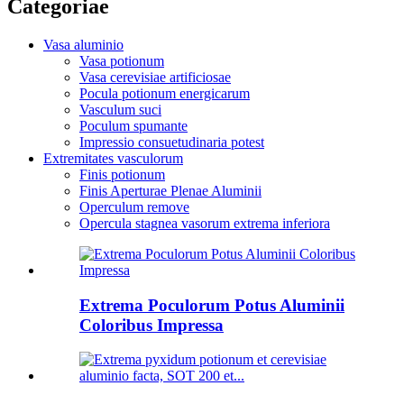
Categoriae
Vasa aluminio
Vasa potionum
Vasa cerevisiae artificiosae
Pocula potionum energicarum
Vasculum suci
Poculum spumante
Impressio consuetudinaria potest
Extremitates vasculorum
Finis potionum
Finis Aperturae Plenae Aluminii
Operculum remove
Opercula stagnea vasorum extrema inferiora
Extrema Poculorum Potus Aluminii
Coloribus Impressa