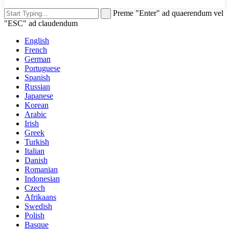
Preme "Enter" ad quaerendum vel
"ESC" ad claudendum
English
French
German
Portuguese
Spanish
Russian
Japanese
Korean
Arabic
Irish
Greek
Turkish
Italian
Danish
Romanian
Indonesian
Czech
Afrikaans
Swedish
Polish
Basque