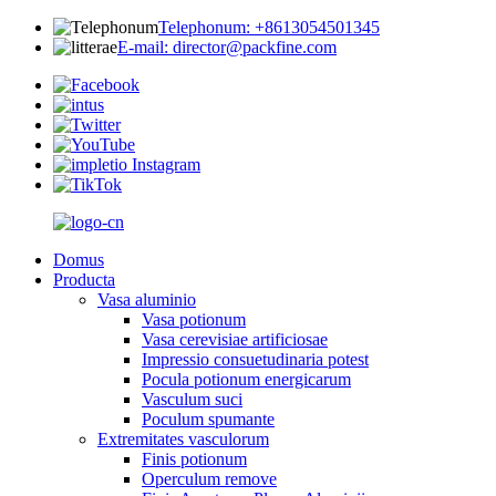
Telephonum: +8613054501345
E-mail: director@packfine.com
Domus
Producta
Vasa aluminio
Vasa potionum
Vasa cerevisiae artificiosae
Impressio consuetudinaria potest
Pocula potionum energicarum
Vasculum suci
Poculum spumante
Extremitates vasculorum
Finis potionum
Operculum remove