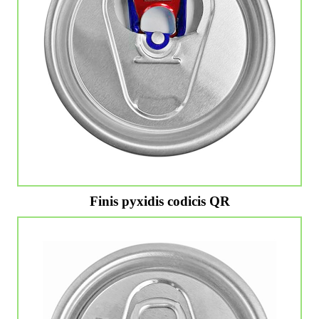
Finis pyxidis codicis QR