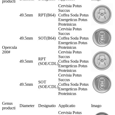
producti
Cervisia Potus
Succus
49.5mm
RPT(B64)
Coffea Soda Potus
Energeticus Potus
Proteinicus
Cervisia Potus
Succus
49.5mm
SOT(B64)
Coffea Soda Potus
Energeticus Potus
Opercula
Proteinicus
200#
Cervisia Potus
Succus
RPT
49.5mm
Coffea Soda Potus
(SOE/CDL)
Energeticus Potus
Proteinicus
Cervisia Potus
Succus
SOT
49.5mm
Coffea Soda Potus
(SOE/CDL)
Energeticus Potus
Proteinicus
Genus
Diameter
Designatio
Applicatio
Imago
producti
Cervisia Potus