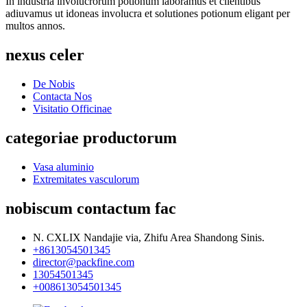
In industria involucrorum potionum laboramus et clientibus
adiuvamus ut idoneas involucra et solutiones potionum eligant per
multos annos.
nexus celer
De Nobis
Contacta Nos
Visitatio Officinae
categoriae productorum
Vasa aluminio
Extremitates vasculorum
nobiscum contactum fac
N. CXLIX Nandajie via, Zhifu Area Shandong Sinis.
+8613054501345
director@packfine.com
13054501345
+008613054501345