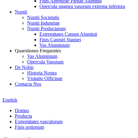
Finis Aperturae Plenae Aluminii
Opercula stagnea vasorum extrema inferiora
Nuntii
Nuntii Societatis
Nuntii Industriae
Nuntii Productarum
Extremitates Canum Aluminii
Finis Canistri Stannei
Vas Aluminium
Quaestiones Frequentes
Vas Aluminium
Opercula Vasorum
De Nobis
Historia Nostra
Visitatio Officinae
Contacta Nos
English
Domus
Producta
Extremitates vasculorum
Finis potionum