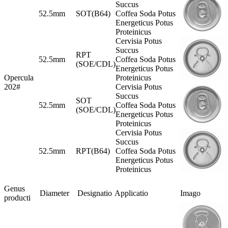
Succus
52.5mm
SOT(B64)
Coffea Soda Potus
Energeticus Potus
Proteinicus
Cervisia Potus
Succus
RPT
52.5mm
Coffea Soda Potus
(SOE/CDL)
Energeticus Potus
Opercula
Proteinicus
202#
Cervisia Potus
Succus
SOT
52.5mm
Coffea Soda Potus
(SOE/CDL)
Energeticus Potus
Proteinicus
Cervisia Potus
Succus
52.5mm
RPT(B64)
Coffea Soda Potus
Energeticus Potus
Proteinicus
Genus
Diameter
Designatio
Applicatio
Imago
producti