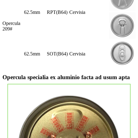
62.5mm
RPT(B64)
Cervisia
Opercula
209#
62.5mm
SOT(B64)
Cervisia
Opercula specialia ex aluminio facta ad usum apta