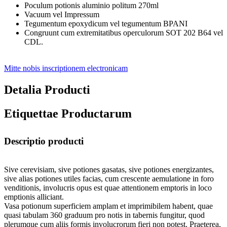
Poculum potionis aluminio politum 270ml
Vacuum vel Impressum
Tegumentum epoxydicum vel tegumentum BPANI
Congruunt cum extremitatibus operculorum SOT 202 B64 vel
CDL.
Mitte nobis inscriptionem electronicam
Detalia Producti
Etiquettae Productarum
Descriptio producti
Sive cerevisiam, sive potiones gasatas, sive potiones energizantes,
sive alias potiones utiles facias, cum crescente aemulatione in foro
venditionis, involucris opus est quae attentionem emptoris in loco
emptionis alliciant.
Vasa potionum superficiem amplam et imprimibilem habent, quae
quasi tabulam 360 graduum pro notis in tabernis fungitur, quod
plerumque cum aliis formis involucrorum fieri non potest. Praeterea,