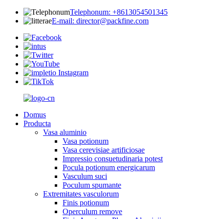
Telephonum: +8613054501345
E-mail: director@packfine.com
Domus
Producta
Vasa aluminio
Vasa potionum
Vasa cerevisiae artificiosae
Impressio consuetudinaria potest
Pocula potionum energicarum
Vasculum suci
Poculum spumante
Extremitates vasculorum
Finis potionum
Operculum remove