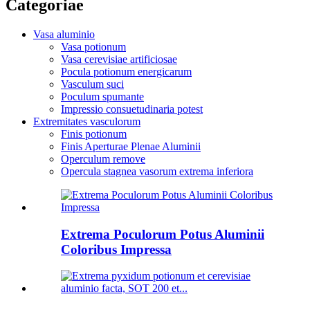
Categoriae
Vasa aluminio
Vasa potionum
Vasa cerevisiae artificiosae
Pocula potionum energicarum
Vasculum suci
Poculum spumante
Impressio consuetudinaria potest
Extremitates vasculorum
Finis potionum
Finis Aperturae Plenae Aluminii
Operculum remove
Opercula stagnea vasorum extrema inferiora
Extrema Poculorum Potus Aluminii
Coloribus Impressa