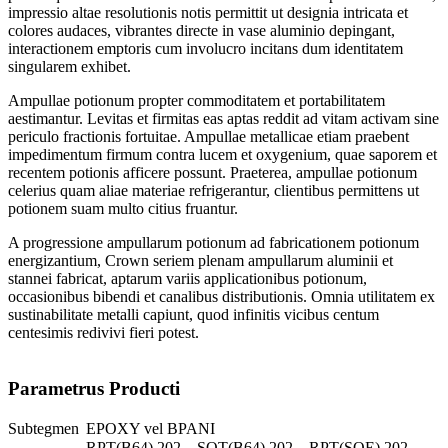
impressio altae resolutionis notis permittit ut designia intricata et
colores audaces, vibrantes directe in vase aluminio depingant,
interactionem emptoris cum involucro incitans dum identitatem
singularem exhibet.
Ampullae potionum propter commoditatem et portabilitatem
aestimantur. Levitas et firmitas eas aptas reddit ad vitam activam sine
periculo fractionis fortuitae. Ampullae metallicae etiam praebent
impedimentum firmum contra lucem et oxygenium, quae saporem et
recentem potionis afficere possunt. Praeterea, ampullae potionum
celerius quam aliae materiae refrigerantur, clientibus permittens ut
potionem suam multo citius fruantur.
A progressione ampullarum potionum ad fabricationem potionum
energizantium, Crown seriem plenam ampullarum aluminii et
stannei fabricat, aptarum variis applicationibus potionum,
occasionibus bibendi et canalibus distributionis. Omnia utilitatem ex
sustinabilitate metalli capiunt, quod infinitis vicibus centum
centesimis redivivi fieri potest.
Parametrus Producti
Subtegmen
EPOXY vel BPANI
RPT(B64) 202，SOT(B64) 202，RPT(SOE) 202，