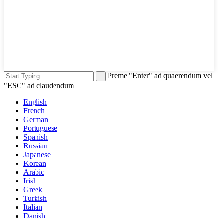
Preme "Enter" ad quaerendum vel
"ESC" ad claudendum
English
French
German
Portuguese
Spanish
Russian
Japanese
Korean
Arabic
Irish
Greek
Turkish
Italian
Danish