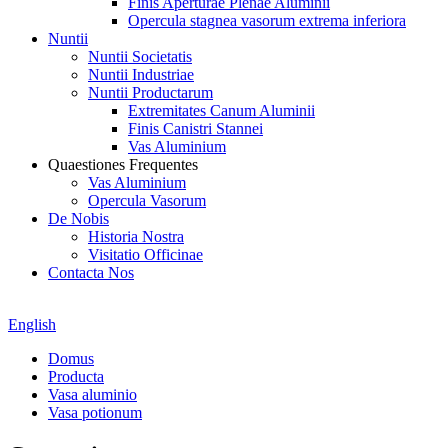
Finis Aperturae Plenae Aluminii
Opercula stagnea vasorum extrema inferiora
Nuntii
Nuntii Societatis
Nuntii Industriae
Nuntii Productarum
Extremitates Canum Aluminii
Finis Canistri Stannei
Vas Aluminium
Quaestiones Frequentes
Vas Aluminium
Opercula Vasorum
De Nobis
Historia Nostra
Visitatio Officinae
Contacta Nos
English
Domus
Producta
Vasa aluminio
Vasa potionum