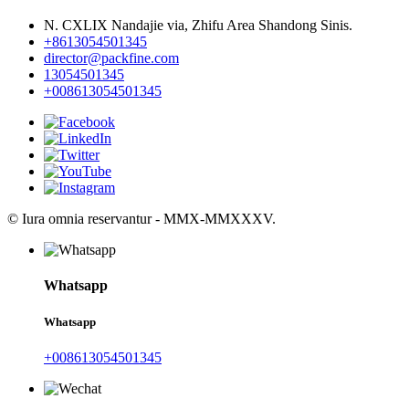
N. CXLIX Nandajie via, Zhifu Area Shandong Sinis.
+8613054501345
director@packfine.com
13054501345
+008613054501345
© Iura omnia reservantur - MMX-MMXXXV.
Whatsapp
Whatsapp
+008613054501345