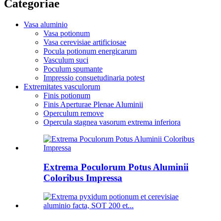
Categoriae
Vasa aluminio
Vasa potionum
Vasa cerevisiae artificiosae
Pocula potionum energicarum
Vasculum suci
Poculum spumante
Impressio consuetudinaria potest
Extremitates vasculorum
Finis potionum
Finis Aperturae Plenae Aluminii
Operculum remove
Opercula stagnea vasorum extrema inferiora
Extrema Poculorum Potus Aluminii
Coloribus Impressa