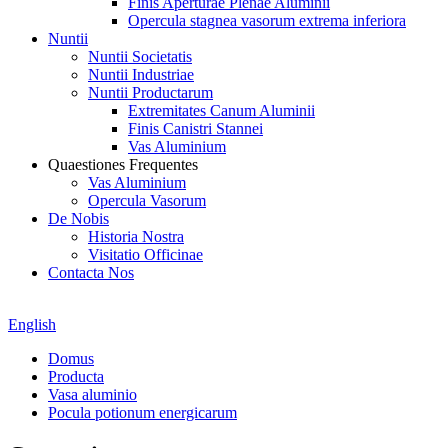
Finis Aperturae Plenae Aluminii
Opercula stagnea vasorum extrema inferiora
Nuntii
Nuntii Societatis
Nuntii Industriae
Nuntii Productarum
Extremitates Canum Aluminii
Finis Canistri Stannei
Vas Aluminium
Quaestiones Frequentes
Vas Aluminium
Opercula Vasorum
De Nobis
Historia Nostra
Visitatio Officinae
Contacta Nos
English
Domus
Producta
Vasa aluminio
Pocula potionum energicarum