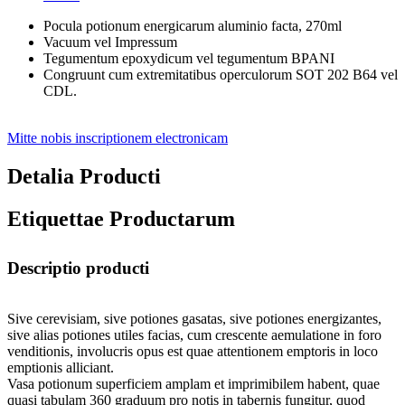
Pocula potionum energicarum aluminio facta, 270ml
Vacuum vel Impressum
Tegumentum epoxydicum vel tegumentum BPANI
Congruunt cum extremitatibus operculorum SOT 202 B64 vel
CDL.
Mitte nobis inscriptionem electronicam
Detalia Producti
Etiquettae Productarum
Descriptio producti
Sive cerevisiam, sive potiones gasatas, sive potiones energizantes,
sive alias potiones utiles facias, cum crescente aemulatione in foro
venditionis, involucris opus est quae attentionem emptoris in loco
emptionis alliciant.
Vasa potionum superficiem amplam et imprimibilem habent, quae
quasi tabulam 360 graduum pro notis in tabernis fungitur, quod