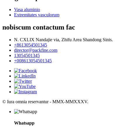
Vasa aluminio
Extremitates vasculorum
nobiscum contactum fac
N. CXLIX Nandajie via, Zhifu Area Shandong Sinis.
+8613054501345
director@packfine.com
13054501345
+008613054501345
© Iura omnia reservantur - MMX-MMXXXV.
Whatsapp