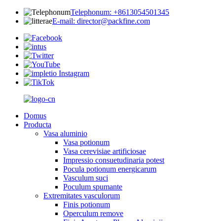
Telephonum: +8613054501345
E-mail: director@packfine.com
Domus
Producta
Vasa aluminio
Vasa potionum
Vasa cerevisiae artificiosae
Impressio consuetudinaria potest
Pocula potionum energicarum
Vasculum suci
Poculum spumante
Extremitates vasculorum
Finis potionum
Operculum remove