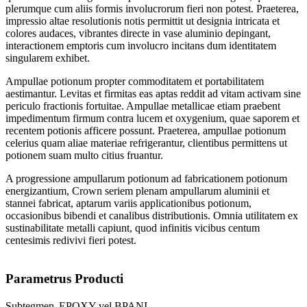
plerumque cum aliis formis involucrorum fieri non potest. Praeterea,
impressio altae resolutionis notis permittit ut designia intricata et
colores audaces, vibrantes directe in vase aluminio depingant,
interactionem emptoris cum involucro incitans dum identitatem
singularem exhibet.
Ampullae potionum propter commoditatem et portabilitatem
aestimantur. Levitas et firmitas eas aptas reddit ad vitam activam sine
periculo fractionis fortuitae. Ampullae metallicae etiam praebent
impedimentum firmum contra lucem et oxygenium, quae saporem et
recentem potionis afficere possunt. Praeterea, ampullae potionum
celerius quam aliae materiae refrigerantur, clientibus permittens ut
potionem suam multo citius fruantur.
A progressione ampullarum potionum ad fabricationem potionum
energizantium, Crown seriem plenam ampullarum aluminii et
stannei fabricat, aptarum variis applicationibus potionum,
occasionibus bibendi et canalibus distributionis. Omnia utilitatem ex
sustinabilitate metalli capiunt, quod infinitis vicibus centum
centesimis redivivi fieri potest.
Parametrus Producti
Subtegmen
EPOXY vel BPANI